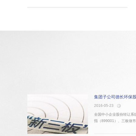
集团子公司德长环保
2016-05-23
全国中小企业股份转让系
指（899001）、三板做