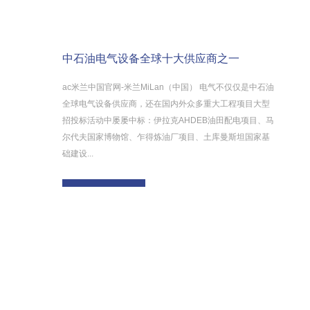
中石油电气设备全球十大供应商之一
ac米兰中国官网-米兰MiLan（中国） 电气不仅仅是中石油
全球电气设备供应商，还在国内外众多重大工程项目大型
招投标活动中屡屡中标：伊拉克AHDEB油田配电项目、马
尔代夫国家博物馆、乍得炼油厂项目、土库曼斯坦国家基
础建设...
Learn More
专注于
ac米兰中
大工程项
馆、乍得
南电网公
马鞍山...